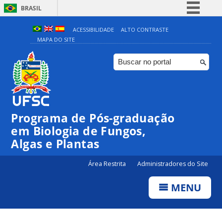
BRASIL
Simplifique!
ACESSIBILIDADE
ALTO CONTRASTE
MAPA DO SITE
Comunica BR
Participe
Acesso à informação
Legislação
Canais
Programa de Pós-graduação
em Biologia de Fungos,
Algas e Plantas
Área Restrita
Administradores do Site
MENU