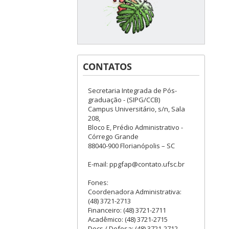
CONTATOS
Secretaria Integrada de Pós-
graduação - (SIPG/CCB)
Campus Universitário, s/n, Sala
208,
Bloco E, Prédio Administrativo -
Córrego Grande
88040-900 Florianópolis – SC
E-mail: ppgfap@contato.ufsc.br
Fones:
Coordenadora Administrativa:
(48) 3721-2713
Financeiro: (48) 3721-2711
Acadêmico: (48) 3721-2715
Docs / Defesa: (48) 3721-2712