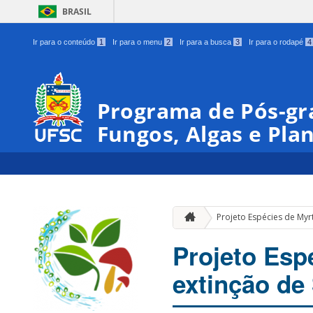
BRASIL
Ir para o conteúdo
1
Ir para o menu
2
Ir para a busca
3
Ir para o rodapé
4
Programa de Pós-gr
Fungos, Algas e Pla
Projeto Espécies de Myr
Projeto Esp
extinção de