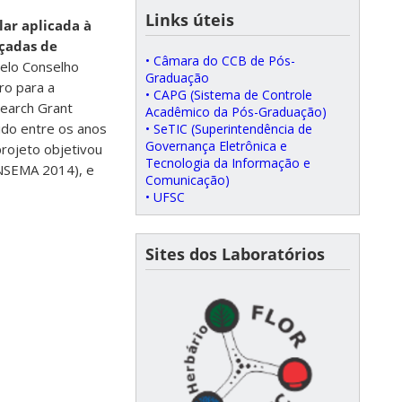
Links úteis
ar aplicada à
açadas de
• Câmara do CCB de Pós-
pelo Conselho
Graduação
ro para a
• CAPG (Sistema de Controle
search Grant
Acadêmico da Pós-Graduação)
ido entre os anos
• SeTIC (Superintendência de
Governança Eletrônica e
rojeto objetivou
Tecnologia da Informação e
ONSEMA 2014), e
Comunicação)
• UFSC
Sites dos Laboratórios