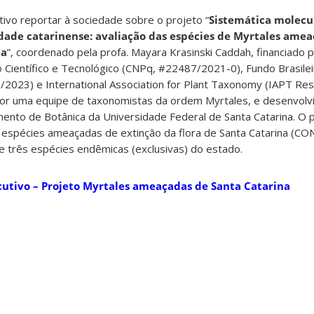
ivo reportar à sociedade sobre o projeto “
Sistemática molecul
dade catarinense: avaliação das espécies de Myrtales ame
na
”, coordenado pela profa. Mayara Krasinski Caddah, financiado 
Científico e Tecnológico (CNPq, #22487/2021-0), Fundo Brasilei
/2023) e International Association for Plant Taxonomy (IAPT Re
por uma equipe de taxonomistas da ordem Myrtales, e desenvolv
nto de Botânica da Universidade Federal de Santa Catarina. O p
 de espécies ameaçadas de extinção da flora de Santa Catarina (C
e três espécies endêmicas (exclusivas) do estado.
utivo – Projeto Myrtales ameaçadas de Santa Catarina