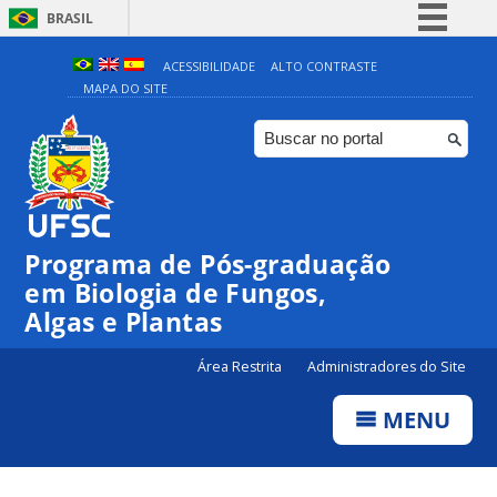
BRASIL
Simplifique!
ACESSIBILIDADE
ALTO CONTRASTE
MAPA DO SITE
Comunica BR
Participe
Acesso à informação
Legislação
Canais
Programa de Pós-graduação
em Biologia de Fungos,
Algas e Plantas
Área Restrita
Administradores do Site
MENU