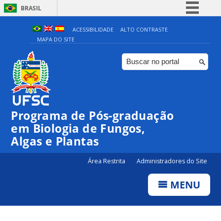
BRASIL
Simplifique!
ACESSIBILIDADE
ALTO CONTRASTE
MAPA DO SITE
Comunica BR
Participe
Acesso à informação
Legislação
Canais
Programa de Pós-graduação
em Biologia de Fungos,
Algas e Plantas
Área Restrita
Administradores do Site
MENU