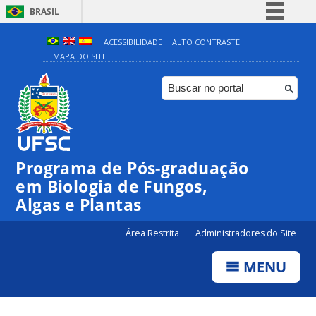
BRASIL
Simplifique!
ACESSIBILIDADE
ALTO CONTRASTE
MAPA DO SITE
Comunica BR
Participe
Acesso à informação
Legislação
Canais
Programa de Pós-graduação
em Biologia de Fungos,
Algas e Plantas
Área Restrita
Administradores do Site
MENU