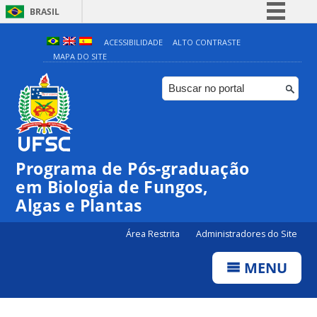
BRASIL
Simplifique!
ACESSIBILIDADE
ALTO CONTRASTE
MAPA DO SITE
Comunica BR
Participe
Acesso à informação
Legislação
Canais
Programa de Pós-graduação
em Biologia de Fungos,
Algas e Plantas
Área Restrita
Administradores do Site
MENU