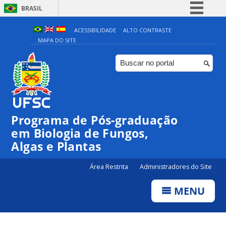
BRASIL
Simplifique!
ACESSIBILIDADE
ALTO CONTRASTE
MAPA DO SITE
Comunica BR
Participe
Acesso à informação
Legislação
Canais
Programa de Pós-graduação
em Biologia de Fungos,
Algas e Plantas
Área Restrita
Administradores do Site
MENU