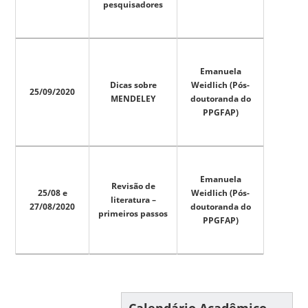
pesquisadores
Emanuela
Dicas sobre
Weidlich (Pós-
25/09/2020
MENDELEY
doutoranda do
PPGFAP)
Emanuela
Revisão de
25/08 e
Weidlich (Pós-
literatura –
27/08/2020
doutoranda do
primeiros passos
PPGFAP)
Calendário Acadêmico –