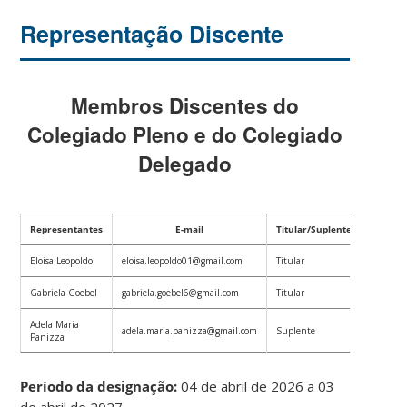
Representação Discente
Membros Discentes do
Colegiado Pleno e do Colegiado
Delegado
Representantes
E-mail
Titular/Suplente
Eloisa Leopoldo
eloisa.leopoldo01@gmail.com
Titular
Gabriela Goebel
gabriela.goebel6@gmail.com
Titular
Adela Maria
adela.maria.panizza@gmail.com
Suplente
Panizza
Período da designação:
04 de abril de 2026 a 03