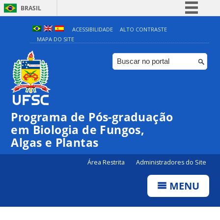
BRASIL
Simplifique!
ACESSIBILIDADE
ALTO CONTRASTE
MAPA DO SITE
Comunica BR
Participe
Acesso à informação
Legislação
Canais
Programa de Pós-graduação
em Biologia de Fungos,
Algas e Plantas
Área Restrita
Administradores do Site
MENU