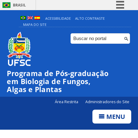
BRASIL
Simplifique!
ACESSIBILIDADE
ALTO CONTRASTE
MAPA DO SITE
Comunica BR
Participe
Acesso à informação
Legislação
Canais
Programa de Pós-graduação
em Biologia de Fungos,
Algas e Plantas
Área Restrita
Administradores do Site
MENU