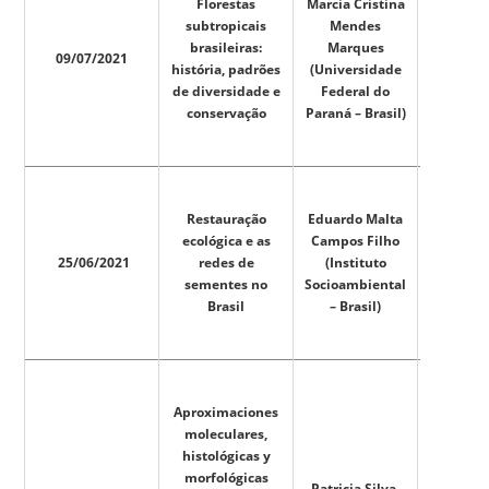
Florestas
Marcia Cristina
subtropicais
Mendes
brasileiras:
Marques
09/07/2021
história, padrões
(Universidade
de diversidade e
Federal do
conservação
Paraná – Brasil)
Restauração
Eduardo Malta
ecológica e as
Campos Filho
25/06/2021
redes de
(Instituto
sementes no
Socioambiental
Brasil
– Brasil)
Aproximaciones
moleculares,
histológicas y
morfológicas
Patricia Silva-