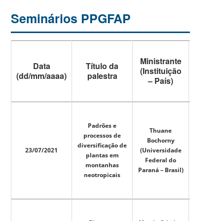
Seminários PPGFAP
Ministrante
Data
Título da
Assist
(Instituição
(dd/mm/aaaa)
palestra
em:
– País)
Padrões e
Thuane
processos de
Bochorny
diversificação de
(não
23/07/2021
(Universidade
plantas em
disponív
Federal do
montanhas
Paraná – Brasil)
neotropicais