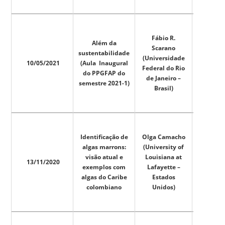
Fábio R.
Além da
Scarano
sustentabilidade
(Universidade
10/05/2021
(Aula Inaugural
Federal do Rio
do PPGFAP do
de Janeiro –
semestre 2021-1)
Brasil)
Identificação de
Olga Camacho
algas marrons:
(University of
visão atual e
Louisiana at
(não
13/11/2020
exemplos com
Lafayette –
disponív
algas do Caribe
Estados
colombiano
Unidos)