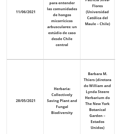
para entender
Flores
las comunidades
11/06/2021
(Universidad
de hongos
Católica del
micorrícicos
Maule – Chile)
arbusculares: un
estúdio de caso
desde Chile
central
Barbara M.
Thiers (diretora
do William and
Herbaria:
Lynda Steere
Collectively
Herbarium do
28/05/2021
Saving Plant and
The New York
Fungal
Botanical
Biodiversity
Garden –
Estados
Unidos)