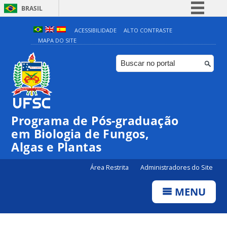
BRASIL
Simplifique!
ACESSIBILIDADE
ALTO CONTRASTE
MAPA DO SITE
Comunica BR
Participe
Acesso à informação
Legislação
Canais
Programa de Pós-graduação
em Biologia de Fungos,
Algas e Plantas
Área Restrita
Administradores do Site
MENU