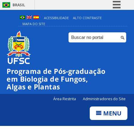
BRASIL
Simplifique!
ACESSIBILIDADE
ALTO CONTRASTE
MAPA DO SITE
Comunica BR
Participe
Acesso à informação
Legislação
Canais
Programa de Pós-graduação
em Biologia de Fungos,
Algas e Plantas
Área Restrita
Administradores do Site
MENU