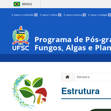
BRASIL
Ir para o conteúdo
1
Ir para o menu
2
Ir para a busca
3
Ir para o rodapé
4
Programa de Pós-gr
Fungos, Algas e Pla
Estrutura
Estrutura