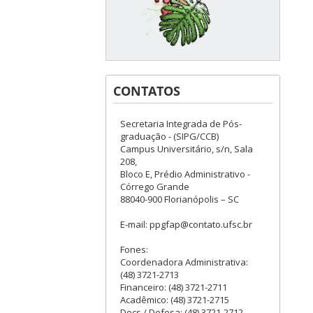
CONTATOS
Secretaria Integrada de Pós-
graduação - (SIPG/CCB)
Campus Universitário, s/n, Sala
208,
Bloco E, Prédio Administrativo -
Córrego Grande
88040-900 Florianópolis – SC
E-mail: ppgfap@contato.ufsc.br
Fones:
Coordenadora Administrativa:
(48) 3721-2713
Financeiro: (48) 3721-2711
Acadêmico: (48) 3721-2715
Docs / Defesa: (48) 3721-2712