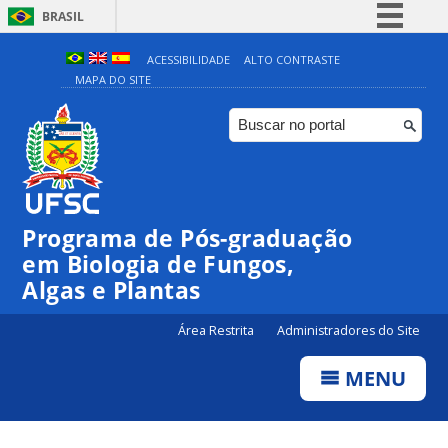
BRASIL
Simplifique!
ACESSIBILIDADE
ALTO CONTRASTE
MAPA DO SITE
Comunica BR
Participe
Acesso à informação
Legislação
Canais
Programa de Pós-graduação
em Biologia de Fungos,
Algas e Plantas
Área Restrita
Administradores do Site
MENU