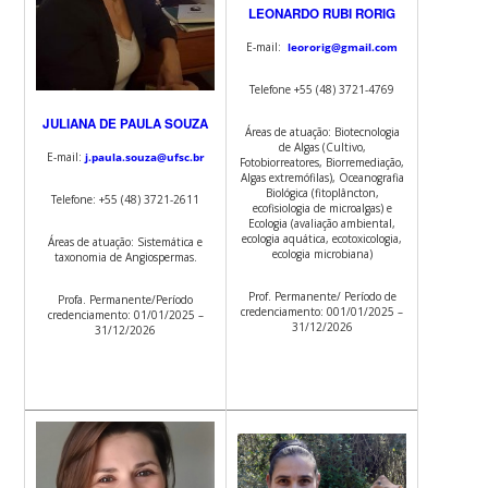
LEONARDO RUBI RORIG
E-mail:
leororig@gmail.com
Telefone +55 (48) 3721-4769
JULIANA DE PAULA SOUZA
Áreas de atuação: Biotecnologia
de Algas (Cultivo,
E-mail:
j.paula.souza@ufsc.br
Fotobiorreatores, Biorremediação,
Algas extremófilas), Oceanografia
Biológica (fitoplâncton,
Telefone: +55 (48) 3721-2611
ecofisiologia de microalgas) e
Ecologia (avaliação ambiental,
ecologia aquática, ecotoxicologia,
Áreas de atuação: Sistemática e
ecologia microbiana)
taxonomia de Angiospermas.
Prof. Permanente/ Período de
Profa. Permanente/Período
credenciamento: 001/01/2025 –
credenciamento: 01/01/2025 –
31/12/2026
31/12/2026