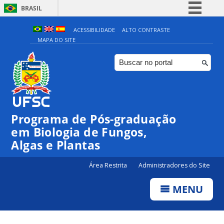
BRASIL
Simplifique!
ACESSIBILIDADE
ALTO CONTRASTE
MAPA DO SITE
Comunica BR
Participe
Acesso à informação
Legislação
Canais
Programa de Pós-graduação
em Biologia de Fungos,
Algas e Plantas
Área Restrita
Administradores do Site
MENU