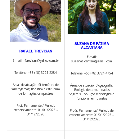
SUZANA DE FÁTIMA
ALCANTARA
RAFAEL TREVISAN
E-mail:
E-mail: rftrevisan@yahoo.com.br
suzanaalcantara@gmail.com
Telefone: +55 (48) 3721-2284
Telefone: +55 (48) 3721-4754
Áreas de atuação: Sistemática de
Áreas de atuação: Biogeografia,
fanerógamas; florística e estrutura
Ecologia de comunidades
de formações campestres
vegetais; Evolução morfológica e
funcional em plantas
Prof. Permanente / Período
credenciamento: 01/01/2025 –
Profa. Permanente/ Período de
31/12/2026
credenciamento: 01/01/2025 –
31/12/2026