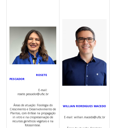
ROSETE
PESCADOR
E-mail:
rosete.pescador@ufsc.br
Áreas de atuação: Fisiologia do
WILLIAN RORDIGUES MACEDO
Crescimento e Desenvolvimento de
Plantas, com ênfase na propagação
E-mail: willian.macedo@ufsc.br
in vitro e na criopreservação de
recursos genéticos vegetais e na
fotossíntese.