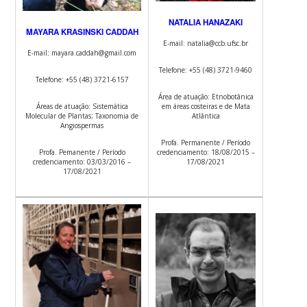
NATALIA HANAZAKI
MAYARA KRASINSKI CADDAH
E-mail: natalia@ccb.ufsc.br
E-mail: mayara.caddah@gmail.com
Telefone: +55 (48) 3721-9460
Telefone: +55 (48) 3721-6157
Área de atuação: Etnobotânica
Áreas de atuação: Sistemática
em áreas costeiras e de Mata
Molecular de Plantas; Taxonomia de
Atlântica
Angiospermas
Profa. Permanente / Período
Profa. Pemanente / Período
credenciamento: 18/08/2015 –
credenciamento: 03/03/2016 –
17/08/2021
17/08/2021