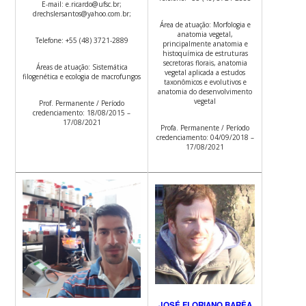
E-mail: e.ricardo@ufsc.br;
drechslersantos@yahoo.com.br;
Área de atuação: Morfologia e
anatomia vegetal,
Telefone: +55 (48) 3721-2889
principalmente anatomia e
histoquímica de estruturas
secretoras florais, anatomia
Áreas de atuação: Sistemática
vegetal aplicada a estudos
filogenética e ecologia de macrofungos
taxonômicos e evolutivos e
anatomia do desenvolvimento
vegetal
Prof. Permanente / Período
credenciamento: 18/08/2015 –
17/08/2021
Profa. Permanente / Período
credenciamento: 04/09/2018 –
17/08/2021
JOSÉ FLORIANO BARÊA