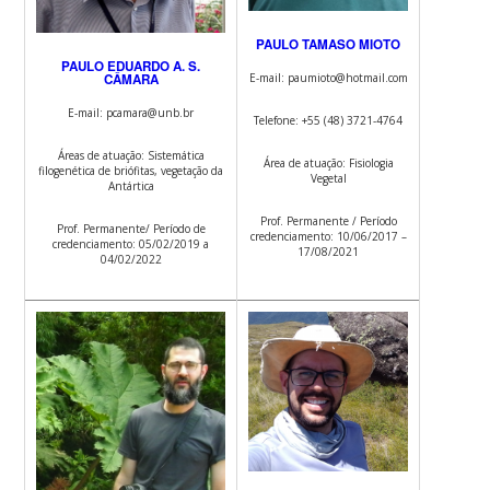
PAULO TAMASO MIOTO
PAULO EDUARDO A. S.
E-mail: paumioto@hotmail.com
CÂMARA
E-mail: pcamara@unb.br
Telefone: +55 (48) 3721-4764
Áreas de atuação: Sistemática
Área de atuação: Fisiologia
filogenética de briófitas, vegetação da
Vegetal
Antártica
Prof. Permanente / Período
Prof. Permanente/ Período de
credenciamento: 10/06/2017 –
credenciamento: 05/02/2019 a
17/08/2021
04/02/2022