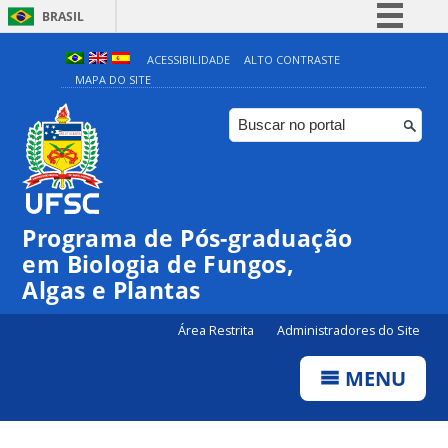
BRASIL
Simplifique!
ACESSIBILIDADE
ALTO CONTRASTE
MAPA DO SITE
Comunica BR
Participe
Acesso à informação
Legislação
Canais
Programa de Pós-graduação
em Biologia de Fungos,
Algas e Plantas
Área Restrita
Administradores do Site
MENU