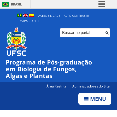
BRASIL
Simplifique!
ACESSIBILIDADE
ALTO CONTRASTE
MAPA DO SITE
Comunica BR
Participe
Acesso à informação
Legislação
Canais
Programa de Pós-graduação
em Biologia de Fungos,
Algas e Plantas
Área Restrita
Administradores do Site
MENU