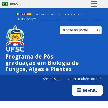
BRASIL
Simplifique!
ACESSIBILIDADE
ALTO CONTRASTE
MAPA DO SITE
Comunica BR
Participe
Acesso à informação
Legislação
Canais
Programa de Pós-
graduação em Biologia de
Fungos, Algas e Plantas
Área Restrita
Administradores do Site
MENU