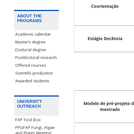
Coorientação
ABOUT THE
PROGRAMS
Academic calendar
Estágio Docência
Master’s degree
Doctoral degree
Postdoctoral research
Offered courses
Scientific production
Awarded students
UNIVERSITY
Modelo de pré-projeto 
OUTREACH
mestrado
FAP Tool Box
PPGFAP Fungi, Algae
and Plants Meeting