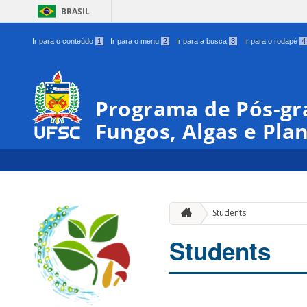
BRASIL
Ir para o conteúdo
1
Ir para o menu
2
Ir para a busca
3
Ir para o rodapé
4
Programa de Pós-gr
Fungos, Algas e Pla
Students
Students